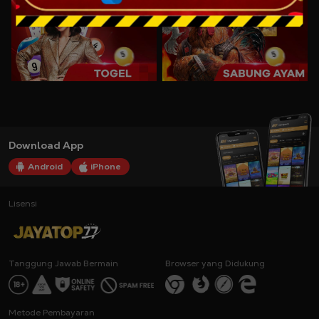
Download App
Android
iPhone
Lisensi
Tanggung Jawab Bermain
Browser yang Didukung
Metode Pembayaran